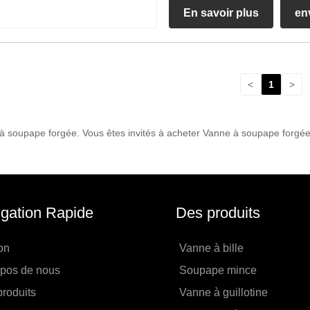
En savoir plus
en
<
1
>
 à soupape forgée. Vous êtes invités à acheter Vanne à soupape forgée 
gation Rapide
Des produits
on
Vanne à bille
opos de nous
Soupape mince
roduits
Vanne à guillotine