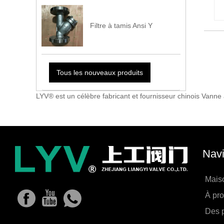
Filtre à tamis Ansi Y
Tous les nouveaux produits
LYV® est un célèbre fabricant et fournisseur chinois Vanne
Navi
Mais
À pr
Des p