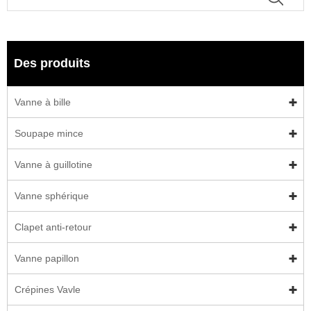
Des produits
Vanne à bille
Soupape mince
Vanne à guillotine
Vanne sphérique
Clapet anti-retour
Vanne papillon
Crépines Vavle